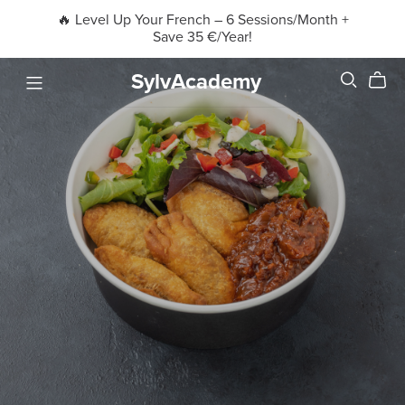
🔥 Level Up Your French – 6 Sessions/Month +
Save 35 €/Year!
SylvAcademy