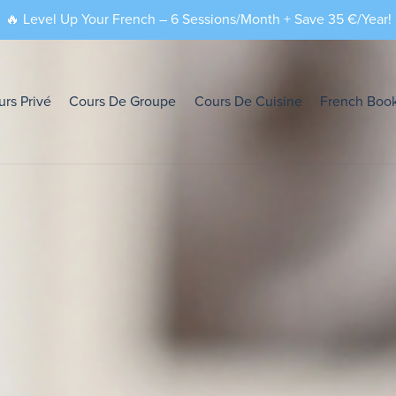
🔥 Level Up Your French – 6 Sessions/Month + Save 35 €/Year!
urs Privé
Cours De Groupe
Cours De Cuisine
French Boo